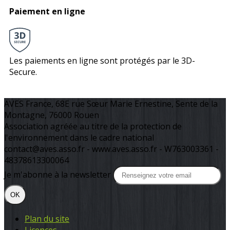
Paiement en ligne
Les paiements en ligne sont protégés par le 3D-
Secure.
AVES France, 68E rue Sœur Marie Ernestine, Sente de la
Montagne, 76000 Rouen
Association agréée au titre de la protection de
l'environnement dans le cadre national
contact@aves.asso.fr - www.aves.asso.fr - W763003361 -
48378613300064
Je m'abonne à la newsletter
OK
Plan du site