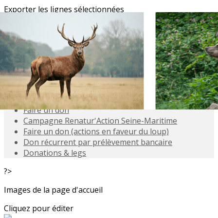
Exporter les lignes sélectionnées
Exporter toutes les colonnes
Exporter uniquement les colonnes affichées
Menu
<
>
Adhésions
Adhésion personnes morales
Faire un don
Campagne Renatur'Action Seine-Maritime
Faire un don (actions en faveur du loup)
Don récurrent par prélèvement bancaire
Donations & legs
?>
Images de la page d'accueil
Cliquez pour éditer